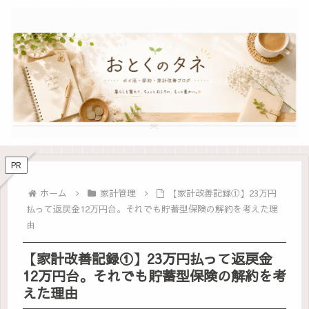
PR
ホーム
家計管理
【家計改善記録①】23万円
払って返戻金12万円台。それでも貯蓄型保険の解約を考えた理
由
【家計改善記録①】23万円払って返戻金
12万円台。それでも貯蓄型保険の解約を考
えた理由