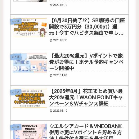
2026.03.16
【6月30日終了⁉】SBI証券の口座
ポイ活
開設で3万円分（30,000pt）還
元！今すぐハピタス経由で申し込
もう
2025.06.30
【最大20％還元】Vポイントで旅
ポイ活
費がお得に！ホテル予約キャンペ
ーン開催中
2025.11.04
【2025年8月】花王まとめ買い最
ポイ活
大20％還元！WAON POINTキャ
ンペーン＆Wチャンス詳細
2025.08.19
ウエルシアカード＆VNEOBANK
ポイ活
併用で更にVポイントを貯める方
法｜条件付き還元を最大活用