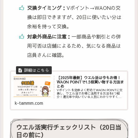
交換タイミング：
Vポイント→WAONの交
換は即日できますが、20日に使いたい分は
余裕を持って交換。
対象外商品に注意：
一部商品や割引との併
用可否は店舗によるため、気になる商品は
店員さんに確認。
【2025年最新】ウエル活は今もお得！
WAON POINTで1.5倍買い物する方法ま
とめ
Vポイントを効率よく貯めてWAON POINTに交
換し、ウエル活でお得に活用する方法を6つ紹
介！還元率や向いている人別にわかりやすく比
較。ポイ活初心者にもおすすめのルート解説つ
k-tammm.com
き。
ウエル活実行チェックリスト（20日当
日の前に）