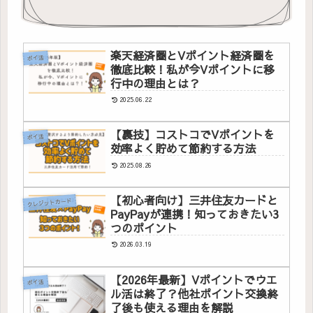
楽天経済圏とVポイント経済圏を
ポイ活
徹底比較！私が今Vポイントに移
行中の理由とは？
2025.06.22
【裏技】コストコでVポイントを
ポイ活
効率よく貯めて節約する方法
2025.08.26
【初心者向け】三井住友カードと
クレジットカード
PayPayが連携！知っておきたい3
つのポイント
2026.03.19
【2026年最新】Vポイントでウエ
ポイ活
ル活は終了？他社ポイント交換終
了後も使える理由を解説