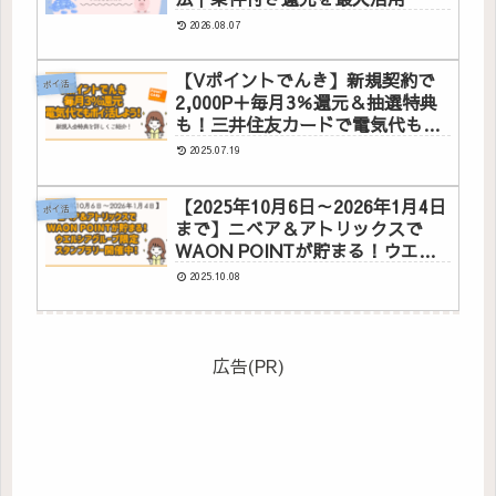
2026.08.07
【Vポイントでんき】新規契約で
ポイ活
2,000P＋毎月3％還元＆抽選特典
も！三井住友カードで電気代もポ
イ活しよう♪
2025.07.19
【2025年10月6日～2026年1月4日
ポイ活
まで】ニベア＆アトリックスで
WAON POINTが貯まる！ウエル
シアグループ限定スタンプラリー
2025.10.08
開催中！
広告(PR)