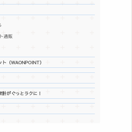
る
ト通販
ト（WAONPOINT）
家計がぐっとラクに！