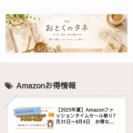
Amazonお得情報
【2025年夏】Amazonファ
A
mazonお得情報
ッションタイムセール祭り7
月31日〜8月4日 お得な買
い方・おすすめ商品まとめ