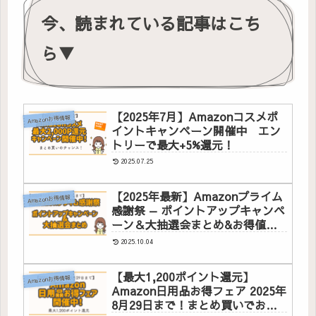
今、読まれている記事はこち
ら▼
【2025年7月】Amazonコスメポ
Amazonお得情報
イントキャンペーン開催中 エン
トリーで最大+5%還元！
2025.07.25
【2025年最新】Amazonプライム
Amazonお得情報
感謝祭 — ポイントアップキャンペ
ーン＆大抽選会まとめ&お得値引
き商品のご紹介
2025.10.04
【最大1,200ポイント還元】
Amazonお得情報
Amazon日用品お得フェア 2025年
8月29日まで！まとめ買いでお得