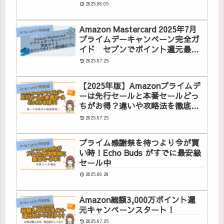
に♪
2025.08.05
Amazon Mastercard 2025年7月
Amazonお得情報
プライムデーキャンペーン完全ガ
イド セブンでポイント還元最大
7％
2025.07.25
【2025年版】Amazonプライムデ
Amazonお得情報
ーは先行セールと本番セールどっ
ちがお得？違いや攻略法を徹底解
説！
2025.07.25
プライム感謝祭を待つより今が買
Amazonお得情報
い時！Echo Buds がすでに最安級
セール中
2025.09.29
Amazon総額3,000万ポイント還
Amazonお得情報
元キャンペーンスタート！
2025.07.25