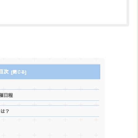
目次
開催日程
は？