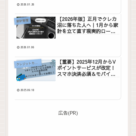
ンも
2026.01.26
【2026年版】正月でクレカ
家計管理
沼に落ちた人へ｜1月から家
計を立て直す現実的ロード
マップ
2026.01.06
【重要】2025年12月からV
ク
レジットカード
ポイントサービスが改定！
スマホ決済必須＆モバイル
オーダーでお得に
2025.09.18
広告(PR)