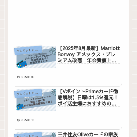
【2025年8月最新】Marriott
ク
レジットカード
Bonvoy アメックス・プレ
ミアム改悪 年会費値上げ
と特典変更まとめ
2025.08.09
【VポイントPrimeカード徹
ク
レジットカード
底解説】日曜は1.5％還元！
ポイ活主婦におすすめの理
由と使い方
2025.06.16
三井住友Oliveカードの家族
ク
レジットカード