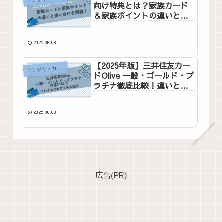
向け特典とは？家族カード
＆家族ポイントの違いと使
い方を解説！
2025.06.08
【2025年版】三井住友カー
ク
レジットカード
ドOlive 一般・ゴールド・プ
ラチナ徹底比較！違いとお
すすめの使い方
2025.06.08
広告(PR)