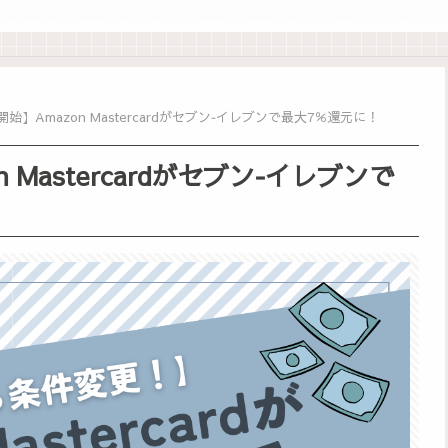
開始】Amazon Mastercardがセブン‐イレブンで最大7％還元に！
 Mastercardがセブン‐イレブンで