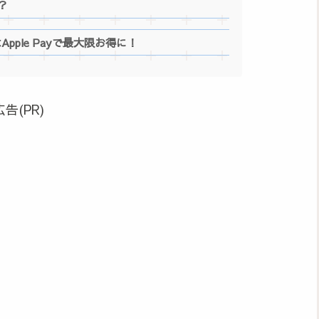
？
pple Payで最大限お得に！
広告(PR)