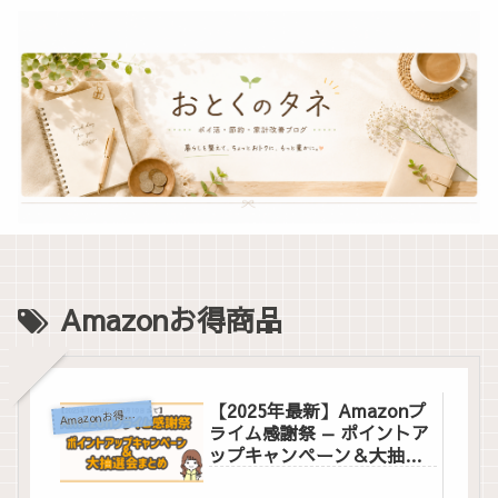
Amazonお得商品
【2025年最新】Amazonプ
A
mazonお得情報
ライム感謝祭 — ポイントア
ップキャンペーン＆大抽選
会まとめ&お得値引き商品の