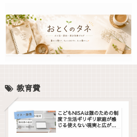
教育費
こどもNISAは誰のための制
マネー事情
度？生活ギリギリ家庭が感
じる使えない現実と広がる
不安