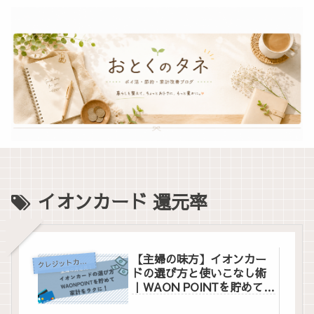
イオンカード 還元率
【主婦の味方】イオンカー
ク
レジットカード
ドの選び方と使いこなし術
｜WAON POINTを貯めて家
計をラクに！