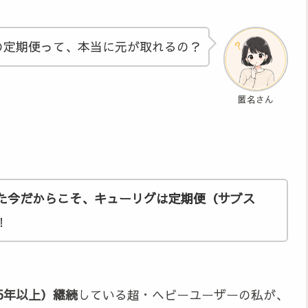
の定期便って、本当に元が取れるの？
匿名さん
た今だからこそ、キューリグは定期便（サブス
！
（5年以上）継続
している超・ヘビーユーザーの私が、