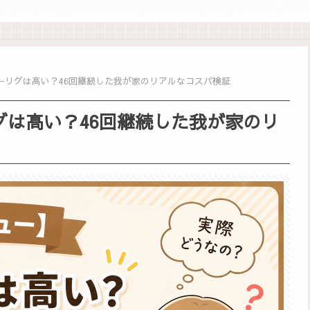
ーリグは高い？46回継続した我が家のリアルなコスパ検証
グは高い？46回継続した我が家のリ