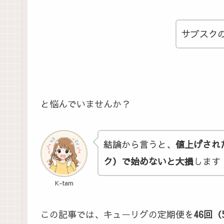
サブスク
と悩んでいませんか？
結論から言うと、
値上げされ
ク）で始めないと大損
します
K-tam
この記事では、キューリグの定期便を
46回