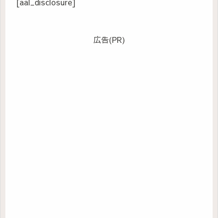
[aal_disclosure]
広告(PR)