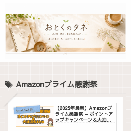
Amazonプライム感謝祭
【2025年最新】Amazonプ
A
mazonお得情報
ライム感謝祭 — ポイントア
ップキャンペーン＆大抽選
会まとめ&お得値引き商品の