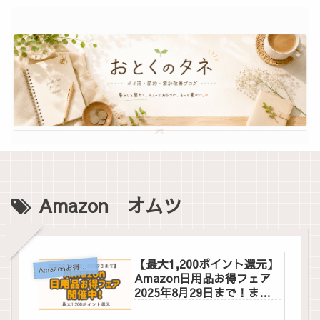
Amazon オムツ
【最大1,200ポイント還元】
A
mazonお得情報
Amazon日用品お得フェア
2025年8月29日まで！まと
め買いでお得に♪