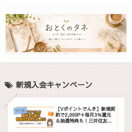
新規入会キャンペーン
【Vポイントでんき】新規契
ポイ活
約で2,000P＋毎月3％還元
＆抽選特典も！三井住友カ
ードで電気代もポイ活しよ