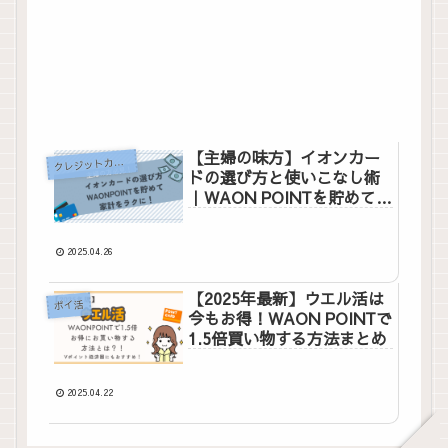
【主婦の味方】イオンカー
ク
レジットカード
ドの選び方と使いこなし術
｜WAON POINTを貯めて家
計をラクに！
2025.04.26
【2025年最新】ウエル活は
ポイ活
今もお得！WAON POINTで
1.5倍買い物する方法まとめ
2025.04.22