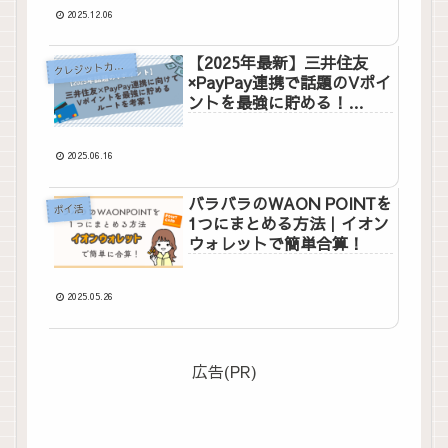
2025.12.06
【2025年最新】三井住友
ク
レジットカード
×PayPay連携で話題のVポイ
ントを最強に貯める！
Olive×VNEOBANK×PayPay
×WAON活用法まとめ
2025.06.16
バラバラのWAON POINTを
ポイ活
1つにまとめる方法｜イオン
ウォレットで簡単合算！
2025.05.26
広告(PR)