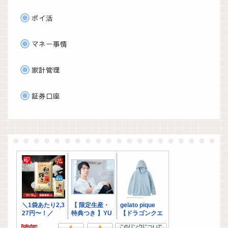
ポイ活
マネー事情
家計管理
証券口座